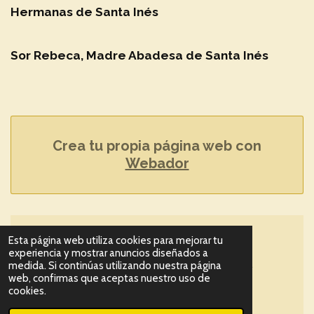
Hermanas de Santa Inés
Sor Rebeca, Madre Abadesa de Santa Inés
Crea tu propia página web con
Webador
Esta página web utiliza cookies para mejorar tu
Compartir
Compartir
Compartir
Compartir
experiencia y mostrar anuncios diseñados a
© 2023 - 2026 Convento de Santa Inés de Sevilla.
medida. Si continúas utilizando nuestra página
web, confirmas que aceptas nuestro uso de
Patrimonio Histórico-artístico
cookies.
Con la tecnología de
Webador