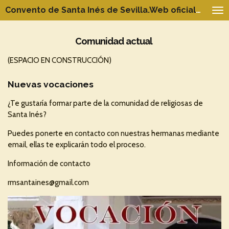
Convento de Santa Inés de Sevilla.Web oficial del Patrimonio
Ir
al
contenido
Comunidad actual
principal
(ESPACIO EN CONSTRUCCIÓN)
Nuevas vocaciones
¿Te gustaría formar parte de la comunidad de religiosas de
Santa Inés?
Puedes ponerte en contacto con nuestras hermanas mediante
email, ellas te explicarán todo el proceso.
Información de contacto
rmsantaines@gmail.com