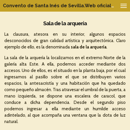
Convento de Santa Inés de Sevilla.Web oficial del Patrimonio
Ir
al
contenido
Sala de la arquería
principal
La clausura, atesora en su interior, algunos espacios
desconocidos de gran calidad artística y arquitectónica. Claro
ejemplo de ello, es la denominada
sala de la arquería
.
La sala de la arquería la localizamos en el extremo Norte de la
galería alta Este. A ella, podemos acceder mediante dos
accesos. Uno de ellos, es el situado en la planta baja, por el cual
ingresamos al pasillo sobre el que se distribuyen varios
espacios, la antesacristía y una habitación que ha quedado
como pequeño almacén. Tras atravesar el umbral de la puerta, a
mano izquierda, se dispone una escalera de caracol, que
conduce a dicha dependencia. Desde el segundo piso
podemos ingresar a ella mediante un humilde acceso
adintelado, al que acompaña una ventana que la dota de luz
natural.