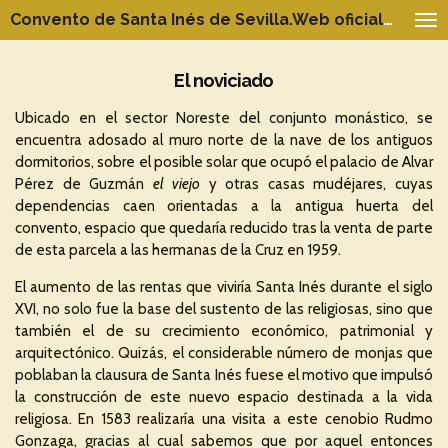
Convento de Santa Inés de Sevilla.Web oficial del Patrimonio
Ir
al
contenido
El noviciado
principal
Ubicado en el sector Noreste del conjunto monástico, se
encuentra adosado al muro norte de la nave de los antiguos
dormitorios, sobre el posible solar que ocupó el palacio de Alvar
Pérez de Guzmán
el viejo
y otras casas mudéjares, cuyas
dependencias caen orientadas a la antigua huerta del
convento, espacio que quedaría reducido tras la venta de parte
de esta parcela a las hermanas de la Cruz en 1959.
El aumento de las rentas que viviría Santa Inés durante el siglo
XVI, no solo fue la base del sustento de las religiosas, sino que
también el de su crecimiento económico, patrimonial y
arquitectónico. Quizás, el considerable número de monjas que
poblaban la clausura de Santa Inés fuese el motivo que impulsó
la construcción de este nuevo espacio destinada a la vida
religiosa. En 1583 realizaría una visita a este cenobio Rudmo
Gonzaga, gracias al cual sabemos que por aquel entonces