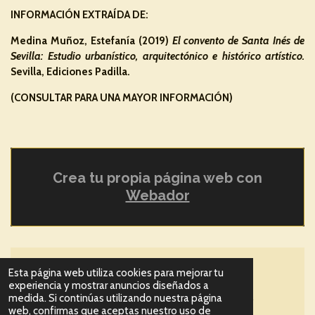
INFORMACIÓN EXTRAÍDA DE:
Medina Muñoz, Estefanía (2019)
El convento de Santa Inés de
Sevilla: Estudio urbanístico, arquitectónico e histórico artístico.
Sevilla, Ediciones Padilla.
(CONSULTAR PARA UNA MAYOR INFORMACIÓN)
Crea tu propia página web con
Webador
Esta página web utiliza cookies para mejorar tu
Compartir
Compartir
Compartir
Compartir
experiencia y mostrar anuncios diseñados a
© 2023 - 2026 Convento de Santa Inés de Sevilla.
medida. Si continúas utilizando nuestra página
web, confirmas que aceptas nuestro uso de
Patrimonio Histórico-artístico